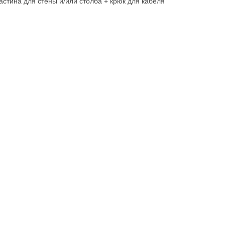
стина для стены и/или столба + крюк для кабеля