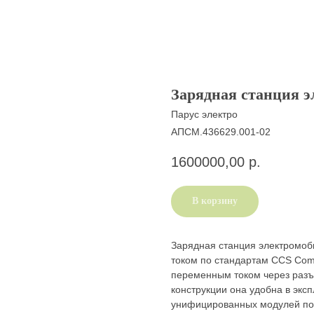
Зарядная станция 
Парус электро
АПСМ.436629.001-02
1600000,00
р.
В корзину
Зарядная станция электромоб
током по стандартам ССS Com
переменным током через разъ
конструкции она удобна в экс
унифицированных модулей поз