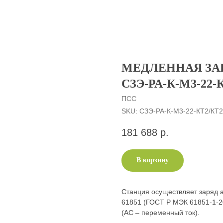
МЕДЛЕННАЯ ЗА
СЗЭ-РА-К-М3-22-
ПСС
SKU:
СЗЭ-РА-К-М3-22-КT2/КТ2
181 688
р.
В корзину
Станция осуществляет заряд а
61851 (ГОСТ Р МЭК 61851-1-2
(AC – переменный ток).