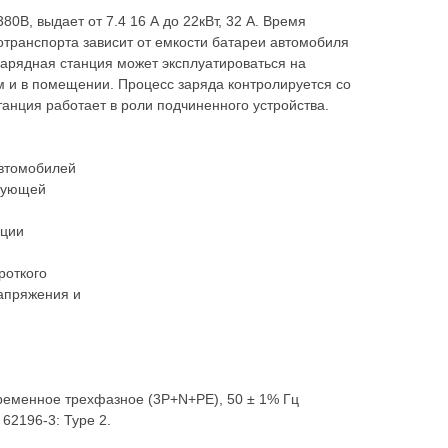
80В, выдает от 7.4 16 А до 22кВт, 32 А. Время
отранспорта зависит от емкости батареи автомобиля
 Зарядная станция может эксплуатироваться на
м и в помещении. Процесс заряда контролируется со
танция работает в роли подчиненного устройства.
автомобилей
твующей
ации
роткого
напряжения и
ременное трехфазное (3P+N+PE), 50 ± 1% Гц
62196-3: Type 2.