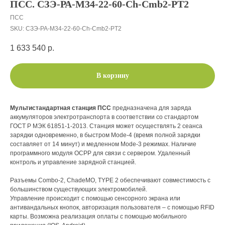
ПСС. СЗЭ-РА-M34-22-60-Ch-Cmb2-РT2
ПСС
SKU:
СЗЭ-РА-M34-22-60-Ch-Cmb2-РT2
1 633 540
р.
В корзину
Мультистандартная станция ПСС
предназначена для заряда
аккумуляторов электротранспорта в соответствии со стандартом
ГОСТ Р МЭК 61851-1-2013. Станция может осуществлять 2 сеанса
зарядки одновременно, в быстром Mode-4 (время полной зарядки
составляет от 14 минут) и медленном Mode-3 режимах. Наличие
программного модуля OCPP для связи с сервером. Удаленный
контроль и управление зарядной станцией.
Разъемы Combo-2, ChadeMO, TYPE 2 обеспечивают совместимость с
большинством существующих электромобилей.
Управление происходит с помощью сенсорного экрана или
антивандальных кнопок, авторизация пользователя – с помощью RFID
карты. Возможна реализация оплаты с помощью мобильного