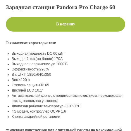
Зарядная станция Pandora Pro Charge 60
В корзину
Технические характеристики
Выходная мощность DC 60 кВт
Выходной ток (не более) 170А
Выходное напряжение до 1000 В
Эффективность ≥96%
В х Ш х Г 1850х640х350
Вес ≤120 кг
Степень защиты IP 65
Дисплей LCD 10,1”
Антивандальный корпус с полимерным покрытием, нержавеющая
сталь, напольная установка
Диапазон рабочих температур -30+50 °C
4G модем, контроллер OCPP 1.6
Кнопка аварийной остановки
Усиленная конструкция для длительной работы на максимальной