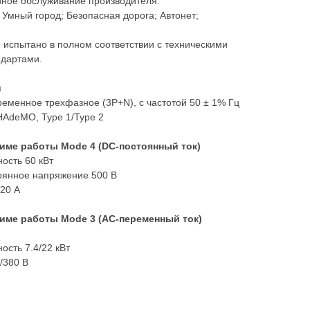
йное обслуживание производителя.
 Умный город; Безопасная дорога; Автонет;
 испытано в полном соответствии с техническими
ндартами.
и
еменное трехфазное (3P+N), с частотой 50 ± 1% Гц
AdeMO, Type 1/Type 2
ме работы Mode 4 (DC-постоянный ток)
ость 60 кВт
оянное напряжение 500 В
20 А
ме работы Mode 3 (AC-переменный ток)
сть 7.4/22 кВт
/380 В