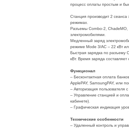
процесс оплаты простым и бы
Станция производит 2 сеанса
режимах.
Разъемы Combo-2, ChadeMO, T
электромобилями.
Медленный заряд электромоби
режиме Mode 3/AC – 22 кВт или
Быстрая зарядка по разъему
кВт. Время заряда составляет 
Функционал
– Бесконтактная оплата банко
ApplePAY, SamsungPAY, или по
– Авторизация пользователя 
– Управление станцией и опл
кабинете).
– Графическая индикация уров
Технические особенности
– Удаленный контроль и управ