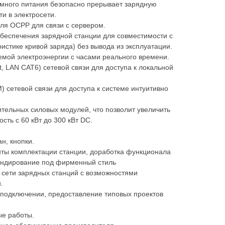
омного питания безопасно прерывает зарядную
и в электросети.
ля OCPP для связи с сервером.
беспечения зарядной станции для совместимости с
истике кривой заряда) без вывода из эксплуатации.
емой электроэнергии с часами реального времени.
t, LAN CAT6) сетевой связи для доступа к локальной
 сетевой связи для доступа к системе интуитивно
тельных силовых модулей, что позволит увеличить
ть с 60 кВт до 300 кВт DC.
н, кнопки.
ты комплектации станции, доработка функционала
рендирование под фирменный стиль
 сети зарядных станций с возможностями
.
 подключении, предоставление типовых проектов
е работы.