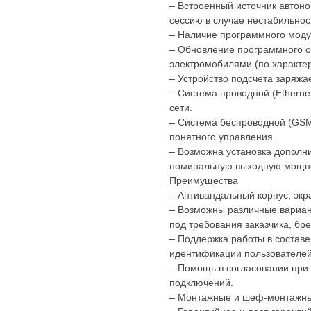
– Встроенный источник автон
сессию в случае нестабильност
– Наличие программного моду
– Обновление программного о
электромобилями (по характер
– Устройство подсчета заряжа
– Система проводной (Etherne
сети.
– Система беспроводной (GSM)
понятного управления.
– Возможна установка дополни
номинальную выходную мощнос
Преимущества
– Антивандальный корпус, экра
– Возможны различные вариан
под требования заказчика, б
– Поддержка работы в составе
идентификации пользователей
– Помощь в согласовании при
подключений.
– Монтажные и шеф-монтажны