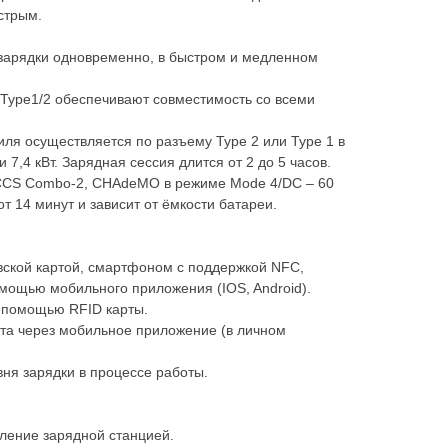
стрым.
 зарядки одновременно, в быстром и медленном
ype1/2 обеспечивают совместимость со всеми
ля осуществляется по разъему Type 2 или Type 1 в
 7,4 кВт. Зарядная сессия длится от 2 до 5 часов.
 CCS Combo-2, CHAdeMO в режиме Mode 4/DC – 60
от 14 минут и зависит от ёмкости батареи.
вской картой, смартфоном с поддержкой NFC,
мощью мобильного приложения (IOS, Android).
с помощью RFID карты.
ата через мобильное приложение (в личном
ня зарядки в процессе работы.
ление зарядной станцией.