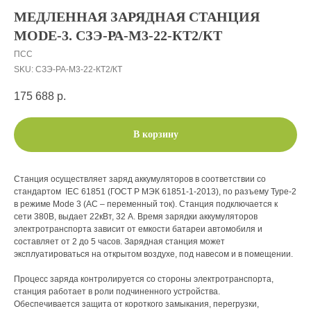
МЕДЛЕННАЯ ЗАРЯДНАЯ СТАНЦИЯ
MODE-3. СЗЭ-РА-М3-22-КT2/КТ
ПСС
SKU:
СЗЭ-РА-М3-22-КT2/КТ
175 688
р.
В корзину
Станция осуществляет заряд аккумуляторов в соответствии со
стандартом IEC 61851 (ГОСТ Р МЭК 61851-1-2013), по разъему Type-2
в режиме Mode 3 (AC – переменный ток). Станция подключается к
сети 380В, выдает 22кВт, 32 А. Время зарядки аккумуляторов
электротранспорта зависит от емкости батареи автомобиля и
составляет от 2 до 5 часов. Зарядная станция может
эксплуатироваться на открытом воздухе, под навесом и в помещении.
Процесс заряда контролируется со стороны электротранспорта,
станция работает в роли подчиненного устройства.
Обеспечивается защита от короткого замыкания, перегрузки,