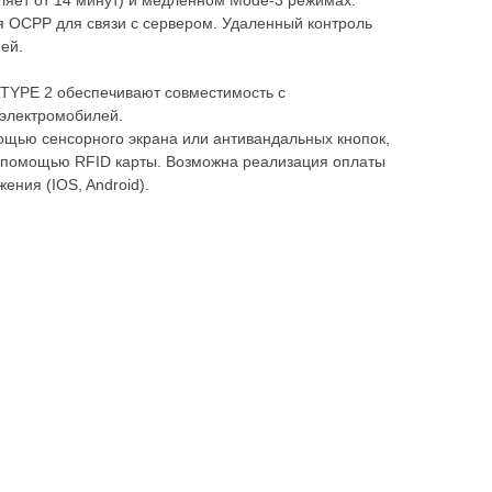
ляет от 14 минут) и медленном Mode-3 режимах.
 OCPP для связи с сервером. Удаленный контроль
ей.
TYPE 2 обеспечивают совместимость с
электромобилей.
ощью сенсорного экрана или антивандальных кнопок,
с помощью RFID карты. Возможна реализация оплаты
ния (IOS, Android).