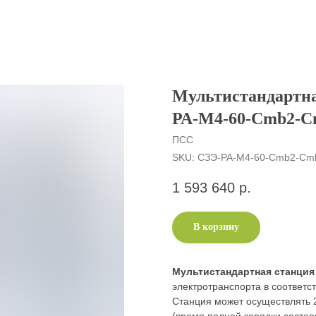
Мультистандартна
РА-M4-60-Cmb2-C
ПСС
SKU:
СЗЭ-РА-M4-60-Cmb2-Cm
1 593 640
р.
В корзину
Мультистандартная станция
электротранспорта в соответс
Станция может осуществлять 