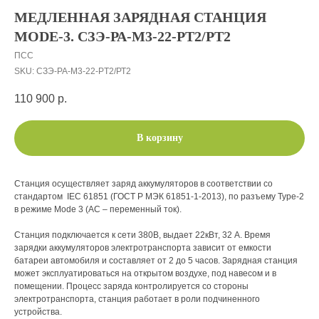
МЕДЛЕННАЯ ЗАРЯДНАЯ СТАНЦИЯ
MODE-3. СЗЭ-РА-М3-22-PT2/РТ2
ПСС
SKU:
СЗЭ-РА-М3-22-PT2/РТ2
110 900
р.
В корзину
Станция осуществляет заряд аккумуляторов в соответствии со
стандартом IEC 61851 (ГОСТ Р МЭК 61851-1-2013), по разъему Type-2
в режиме Mode 3 (AC – переменный ток).
Станция подключается к сети 380В, выдает 22кВт, 32 А. Время
зарядки аккумуляторов электротранспорта зависит от емкости
батареи автомобиля и составляет от 2 до 5 часов. Зарядная станция
может эксплуатироваться на открытом воздухе, под навесом и в
помещении. Процесс заряда контролируется со стороны
электротранспорта, станция работает в роли подчиненного
устройства.