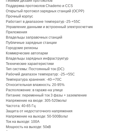
Гибикий дизайн протоколов
Поддержка протоколов Chademo и CCS
Открытый протокол зарядных станций (OCPP)
Прочный корпус
Работает в диапазоне температур -25-+55С
Управление данными и встроенный электросчетчик
Приложения
Владельцы заправочных станций
Публичные зарядные станции
Городские регионы
Коммерческие автопарки
Владельцы зарядных инфраструктур
Технические характеристики
Тип системы: Постоянный ток (DC)
Рабочий диапазон температур: -25-+55С
Температура хранения: -40-+70С
Относительная влажность: 20-95%
Расположение: в гараже-на улице
Питание: переменный ток 3 фазы + заземление
Напряжение на входе: 305-520вольт
Частота: 40-65 Гц
Защита от недостаточного напряжения
Напряжение на выходе: 50-500Вольт
Ток на выходе: 100А
Мощность на выходе: 50кВ