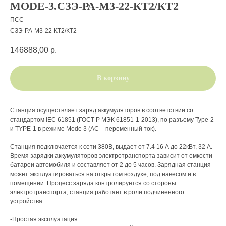
MODE-3.СЗЭ-РА-М3-22-КT2/КТ2
ПСС
СЗЭ-РА-М3-22-КT2/КТ2
146888,00
р.
В корзину
Станция осуществляет заряд аккумуляторов в соответствии со
стандартом IEC 61851 (ГОСТ Р МЭК 61851-1-2013), по разъему Type-2
и TYPE-1 в режиме Mode 3 (AC – переменный ток).
Станция подключается к сети 380В, выдает от 7.4 16 А до 22кВт, 32 А.
Время зарядки аккумуляторов электротранспорта зависит от емкости
батареи автомобиля и составляет от 2 до 5 часов. Зарядная станция
может эксплуатироваться на открытом воздухе, под навесом и в
помещении. Процесс заряда контролируется со стороны
электротранспорта, станция работает в роли подчиненного
устройства.
-Простая эксплуатация