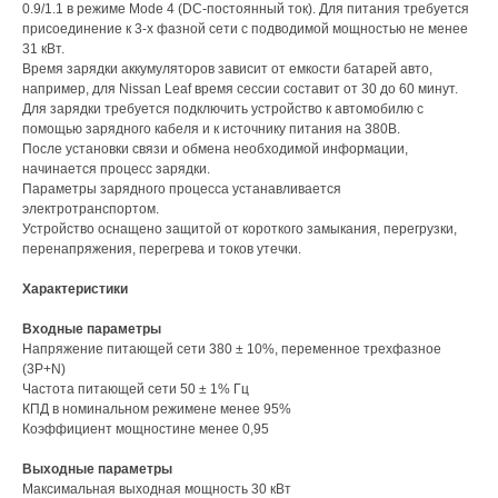
0.9/1.1 в режиме Mode 4 (DC-постоянный ток). Для питания требуется
присоединение к 3-х фазной сети с подводимой мощностью не менее
31 кВт.
Время зарядки аккумуляторов зависит от емкости батарей авто,
например, для Nissan Leaf время сессии составит от 30 до 60 минут.
Для зарядки требуется подключить устройство к автомобилю с
помощью зарядного кабеля и к источнику питания на 380В.
После установки связи и обмена необходимой информации,
начинается процесс зарядки.
Параметры зарядного процесса устанавливается
электротранспортом.
Устройство оснащено защитой от короткого замыкания, перегрузки,
перенапряжения, перегрева и токов утечки.
Характеристики
Входные параметры
Напряжение питающей сети 380 ± 10%, переменное трехфазное
(3P+N)
Частота питающей сети 50 ± 1% Гц
КПД в номинальном режимене менее 95%
Коэффициент мощностине менее 0,95
Выходные параметры
Максимальная выходная мощность 30 кВт