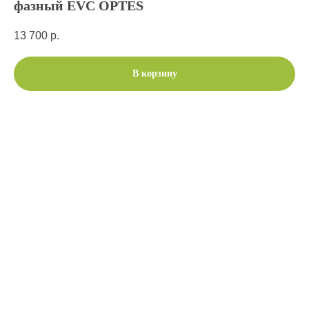
фазный EVС OPTES
13 700
р.
В корзину