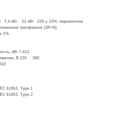
В 7,4 кВт 22 кВт 220 ± 10%, переменное
еменное трехфазное (3P+N)
 ± 1%
сть, кВт 7,422
ряжение, В 220 380
А32
IEC 61851: Type 1
IEC 61851: Type 2