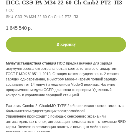
ПСС. СЗЭ-РА-M34-22-60-Ch-Cmb2-РT2- ПЗ
ПСС
SKU:
СЗЭ-РА-M34-22-60-Ch-Cmb2-РT2- ПЗ
1 645 540
р.
В корзину
Мультистандартная станция ПСС
предназначена для заряда
аккумуляторов электротранспорта в соответствии со стандартом
ГОСТ Р МЭК 61851-1-2013. Станция может осуществлять 2 сеанса
зарядки одновременно, в быстром Mode-4 (время полной зарядки
составляет от 14 минут) и медленном Mode-3 режимах. Наличие
программного модуля OCPP для связи с сервером. Удаленный
контроль и управление зарядной станцией.
Разъемы Combo-2, ChadeMO, TYPE 2 обеспечивают совместимость с
большинством существующих электромобилей.
Управление происходит с помощью сенсорного экрана или
антивандальных кнопок, авторизация пользователя – с помощью RFID
карты. Возможна реализация оплаты с помощью мобильного