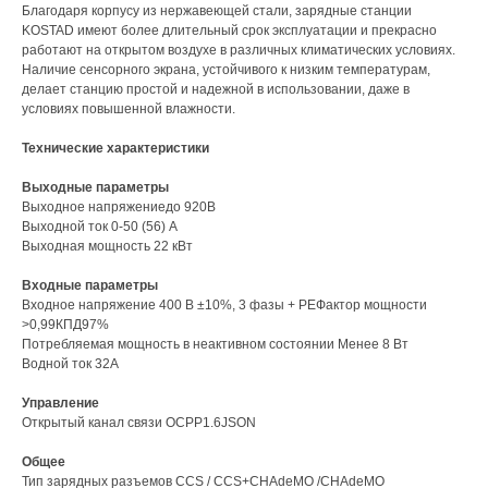
Благодаря корпусу из нержавеющей стали, зарядные станции
KOSTAD имеют более длительный срок эксплуатации и прекрасно
работают на открытом воздухе в различных климатических условиях.
Наличие сенсорного экрана, устойчивого к низким температурам,
делает станцию простой и надежной в использовании, даже в
условиях повышенной влажности.
Технические характеристики
Выходные параметры
Выходное напряжениедо 920В
Выходной ток 0-50 (56) А
Выходная мощность 22 кВт
Входные параметры
Входное напряжение 400 В ±10%, 3 фазы + PEФактор мощности
>0,99КПД97%
Потребляемая мощность в неактивном состоянии Менее 8 Вт
Водной ток 32А
Управление
Открытый канал связи ОСРР1.6JSON
Общее
Тип зарядных разъемов CCS / CCS+CHAdeMO /CHAdeMO