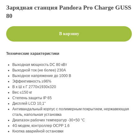
Зарядная станция Pandora Pro Charge GUSS
80
В корзину
Технические характеристики
Выходная мощность DC 80 кВт
Выходной ток (не более) 230А
Выходное напряжение до 1000 В
Эффективность ≥96%
В х Ш х Г 2770х1930х320
Вес ≤150 кг
Степень защиты IP 65
Дисплей LCD 10,1”
Антивандальный корпус с полимерным покрытием, нержавеющая
сталь, напольная установка
Диапазон рабочих температур -30+50 °C
4G модем, контроллер OCPP 1.6
Кнопка аварийной остановки