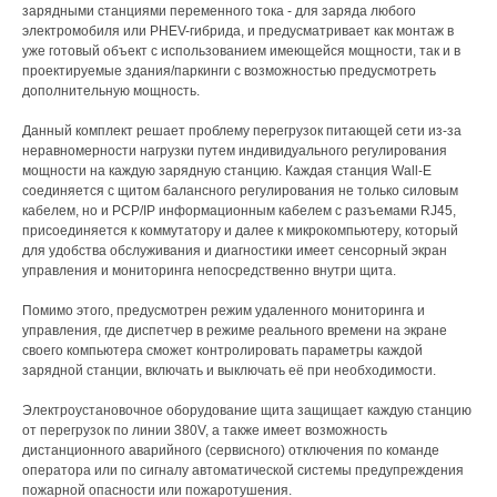
зарядными станциями переменного тока - для заряда любого
электромобиля или PHEV-гибрида, и предусматривает как монтаж в
уже готовый объект с использованием имеющейся мощности, так и в
проектируемые здания/паркинги с возможностью предусмотреть
дополнительную мощность.
Данный комплект решает проблему перегрузок питающей сети из-за
неравномерности нагрузки путем индивидуального регулирования
мощности на каждую зарядную станцию. Каждая станция Wall-E
соединяется с щитом балансного регулирования не только силовым
кабелем, но и PCP/IP информационным кабелем с разъемами RJ45,
присоединяется к коммутатору и далее к микрокомпьютеру, который
для удобства обслуживания и диагностики имеет сенсорный экран
управления и мониторинга непосредственно внутри щита.
Помимо этого, предусмотрен режим удаленного мониторинга и
управления, где диспетчер в режиме реального времени на экране
своего компьютера сможет контролировать параметры каждой
зарядной станции, включать и выключать её при необходимости.
Электроустановочное оборудование щита защищает каждую станцию
от перегрузок по линии 380V, а также имеет возможность
дистанционного аварийного (сервисного) отключения по команде
оператора или по сигналу автоматической системы предупреждения
пожарной опасности или пожаротушения.