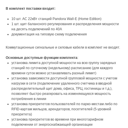
В комплект поставки входит:
10 шт. AC 22кВт станций Pandora Wall-E (Home Edition)
1 шт. щит балансного регулирования и распределения мощности
на десять подключений по 40А
документация на типовую схему подключения
Коммутационные сигнальные и силовые кабели в комплект не входят.
Основные доступные функции комплекта
:
установка лимита доступной мощности на всю группу зарядных
станций по суточному (недельному) расписанию (для каждого
времени суток можно устанавливать разный лимит)
установка зависимости доступной групповой мощности с учетом
нагрузки в сети (подключение удаленного счетчика в вводной
распределительный щит дома, офиса, ТРЦ, гостиницы и т.д.),
позволяет быстро реагировать на изменяющуюся мощность
потребления в линии
установка приоритетов пользователей по парко-местам либо по
RFID-картам жильцов, арендаторов, посетителей (5-уровней
приоритета)
установка приоритетов во времени при многотарифном
подключении от энергоснабжающей организации