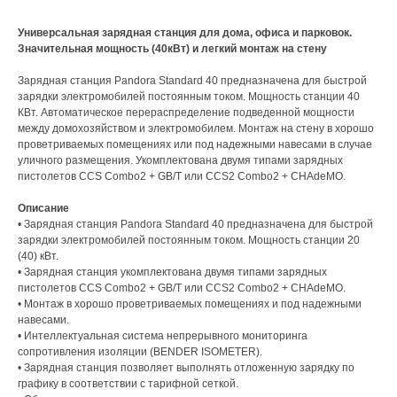
Универсальная зарядная станция для дома, офиса и парковок.
Значительная мощность (40кВт) и легкий монтаж на стену
Зарядная станция Pandora Standard 40 предназначена для быстрой
зарядки электромобилей постоянным током. Мощность станции 40
КВт. Автоматическое перераспределение подведенной мощности
между домохозяйством и электромобилем. Монтаж на стену в хорошо
проветриваемых помещениях или под надежными навесами в случае
уличного размещения. Укомплектована двумя типами зарядных
пистолетов CCS Combo2 + GB/T или CCS2 Combo2 + CHAdeMO.
Описание
• Зарядная станция Pandora Standard 40 предназначена для быстрой
зарядки электромобилей постоянным током. Мощность станции 20
(40) кВт.
• Зарядная станция укомплектована двумя типами зарядных
пистолетов CCS Combo2 + GB/T или CCS2 Combo2 + CHAdeMO.
• Монтаж в хорошо проветриваемых помещениях и под надежными
навесами.
• Интеллектуальная система непрерывного мониторинга
сопротивления изоляции (BENDER ISOMETER).
• Зарядная станция позволяет выполнять отложенную зарядку по
графику в соответствии с тарифной сеткой.