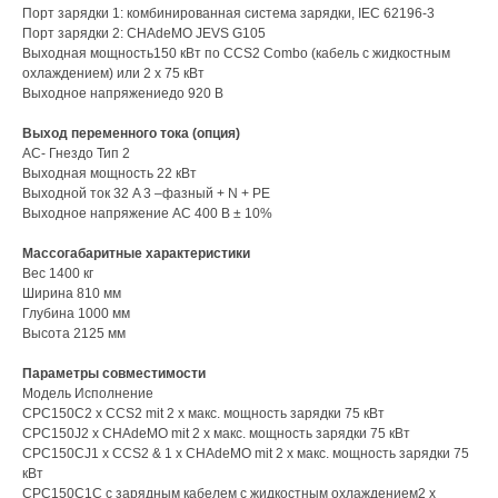
Порт зарядки 1: комбинированная система зарядки, IEC 62196-3
Порт зарядки 2: CHAdeMO JEVS G105
Выходная мощность150 кВт по CCS2 Combo (кабель с жидкостным
охлаждением) или 2 x 75 кВт
Выходное напряжениедо 920 В
Выход переменного тока (опция)
AC- Гнездо Тип 2
Выходная мощность 22 кВт
Выходной ток 32 A 3 –фазный + N + PE
Выходное напряжение AC 400 B ± 10%
Массогабаритные характеристики
Вес 1400 кг
Ширина 810 мм
Глубина 1000 мм
Высота 2125 мм
Параметры совместимости
Модель Исполнение
CPC150C2 x CCS2 mit 2 x макс. мощность зарядки 75 кВт
CPC150J2 x CHAdeMO mit 2 x макс. мощность зарядки 75 кВт
CPC150CJ1 x CCS2 & 1 x CHAdeMO mit 2 x макс. мощность зарядки 75
кВт
CPC150C1C с зарядным кабелем с жидкостным охлаждением2 x