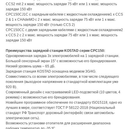
CCS2 mit 2 x макс. мощность зарядки 75 кВт или 1 x макс. мощность
зарядки 150 кВт
CPC150CJ1C с зарядным кабелем с жидкостным охлаждением1 x CCS
2 & 1 x CHAdeMO с 2 x макс. мощность зарядки 75 кВт или 1 x макс.
мощность зарядки 150 кВт (только CCS 2)
CPC150CC с двумя зарядными кабелями с жидкостным охлаждением2
x CCS 2 с 2 x макс. мощность зарядки 75 кВт или 1 x макс. мощность
зарядки 150 кВт
Преимущества зарядной станции KOSTAD серии CPC150:
Одновременная зарядка 3х электромобилей на 1 зарядной станции.
Большой сенсорный экран 15” с возможностью его брендирования.
Низкий уровень шума – 65 дБ.
Зарядная станция KOSTAD оснащена модемом 3G/4G.
Совместимость со всеми электромобилями, в том числе следующего
поколения (выходное напряжение в стандартной комплектации уже
920 В).
Современный дизайн с настраиваемой LED-подсветкой (10 цветов, 4
режима) с возможностью его брендирования.
Новейшее программное обеспечение по стандарту ISO15118, одно из
лучших в мире, соответствует ГОСТ Р 58122-2018 (Национальный
стандарт РФ Транспорт дорожный (интерфейс связи автомобиль-
электрическая сеть).
Возможность установки отопителя для расширения диапазона
рабочих температур до -35 ºC.