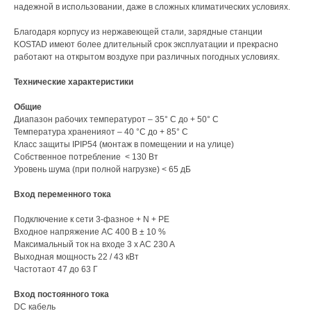
надежной в использовании, даже в сложных климатических условиях.
Благодаря корпусу из нержавеющей стали, зарядные станции
KOSTAD имеют более длительный срок эксплуатации и прекрасно
работают на открытом воздухе при различных погодных условиях.
Технические характеристики
Общие
Диапазон рабочих температурот – 35° C до + 50° C
Температура храненияот – 40 °C до + 85° C
Класс защиты IPIP54 (монтаж в помещении и на улице)
Собственное потребление < 130 Вт
Уровень шума (при полной нагрузке) < 65 дБ
Вход переменного тока
Подключение к сети 3-фазное + N + PE
Входное напряжение AC 400 В ± 10 %
Максимальный ток на входе 3 x AC 230 A
Выходная мощность 22 / 43 кВт
Частотаот 47 до 63 Г
Вход постоянного тока
DC кабель