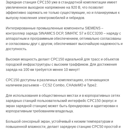
Зарядная станция СРС150 уже в стандартной комплектации имеет
увеличенное выходное напряжение на 920 В, что позволит
эффективно заряжать не только существующие, но и планируемые к
выпуску поколения электромобилей и гибридов.
Интегрированные промышленные компоненты SIEMENS –
контроллер заряда SINAMICS DCP, SIMATIC S7 и ECC3200 – наряду с
аппаратным и программным обеспечением, оптимально согласованы
и согласованы друг с другом, обеспечивают высочайшую надежность и
доступность.
Высокая мощность делает СРС150 идеальной для трасс и объектов
городской инфраструктуры с высоким траффиком. Для достижения
заряда на 100 км требуется менее 10 минут!
СРС150 доступны в различных комплектациях, отличающихся
наличием разъемов – CCS2 Combo, CHAdeMO и Type2.
Для использования в общественных местах и в корпоративных сетях
зарядных станций пользовательский интерфейс СРС150 (корпус и
экран зарядной станции) может быть брендирован и адаптирован к
корпоративным требованиям владельца.
Большой сенсорный экран, устойчивый к низким температурам и
повышенной влажности, делает зарядную станцию СРС50 простой и