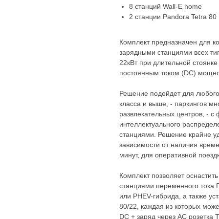
8 станций Wall-E home
2 станции Pandora Tetra 80
Комплект предназначен для к
зарядными станциями всех тип
22кВт при длительной стоянке
постоянным током (DC) мощно
Решение подойдет для любого 
класса и выше, - паркингов м
развлекательных центров, - с
интеллектуального распреде
станциями. Решение крайне у
зависимости от наличия време
минут, для оперативной поездк
Комплект позволяет оснастит
станциями переменного тока P
или PHEV-гибрида, а также ус
80/22, каждая из которых мож
DC + заряд через AC розетка 