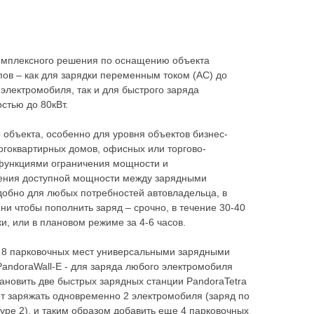
омплексного решения по оснащению объекта
ов – как для зарядки переменным током (AC) до
 электромобиля, так и для быстрого заряда
стью до 80кВт.
объекта, особенно для уровня объектов бизнес-
ногоквартирных домов, офисных или торгово-
 функциями ограничения мощности и
ления доступной мощности между зарядными
добно для любых потребностей автовладельца, в
ни чтобы пополнить заряд – срочно, в течение 30-40
и, или в плановом режиме за 4-6 часов.
ь 8 парковочных мест универсальными зарядными
andoraWall-E - для заряда любого электромобиля
тановить две быстрых зарядных станции PandoraTetra
ет заряжать одновременно 2 электромобиля (заряд по
Type 2), и таким образом добавить еще 4 парковочных