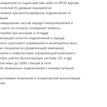
ьзователей по парко-местам либо по RFID-картам
етителей (5-уровней приоритета)
 времени при многотарифном подключении от
зации
 завершение сессий заряда электромобилей и
 щита по сигналу «пожарная тревога»
тройка при монтаже и отладке
анзакций попыток подключений и заряда
ого группового управления и мониторинга всех
или специалиста управляющей компании)
ючение к инфосистеме управляющей компании с
бую учетно-бухгалтерскую систему (1С и др)
истемы до 1000 станций в сети
ля незаконных подключений к линиям питания
системами локальной и операторской монетизации
лей