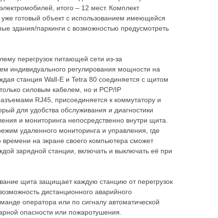
электромобилей, итого – 12 мест. Комплект
в уже готовый объект с использованием имеющейся
мые здания/паркинги с возможностью предусмотреть
лему перегрузок питающей сети из-за
тем индивидуального регулирования мощности на
дая станция Wall-E и Tetra 80 соединяется с щитом
только силовым кабелем, но и PCP/IP
зъемами RJ45, присоединяется к коммутатору и
орый для удобства обслуживания и диагностики
ления и мониторинга непосредственно внутри щита.
режим удаленного мониторинга и управления, где
о времени на экране своего компьютера сможет
дой зарядной станции, включать и выключать её при
вание щита защищает каждую станцию от перегрузок
 возможность дистанционного аварийного
оманде оператора или по сигналу автоматической
арной опасности или пожаротушения.