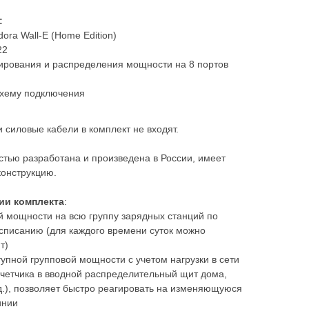
:
ora Wall-E (Home Edition)
22
лирования и распределения мощности на 8 портов
схему подключения
силовые кабели в комплект не входят.
стью разработана и произведена в России, имеет
конструкцию.
ии комплекта
:
й мощности на всю группу зарядных станций по
списанию (для каждого времени суток можно
т)
тупной групповой мощности с учетом нагрузки в сети
четчика в вводной распределительный щит дома,
.д.), позволяет быстро реагировать на изменяющуюся
инии