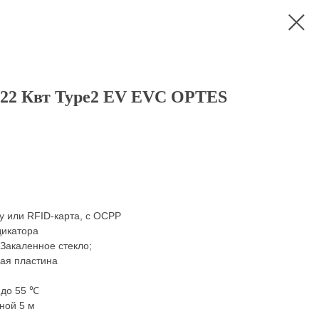
 22 Квт Type2 EV EVС OPTES
ay или RFID-карта, с OCPP
дикатора
Закаленное стекло;
ая пластина
 до 55 ℃
ной 5 м