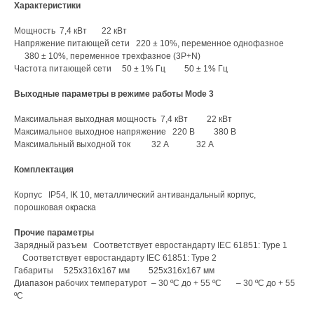
Характеристики
Мощность 7,4 кВт 22 кВт
Напряжение питающей сети 220 ± 10%, переменное однофазное
380 ± 10%, переменное трехфазное (3P+N)
Частота питающей сети 50 ± 1% Гц 50 ± 1% Гц
Выходные параметры в режиме работы Mode 3
Максимальная выходная мощность 7,4 кВт 22 кВт
Максимальное выходное напряжение 220 В 380 В
Максимальный выходной ток 32 А 32 А
Комплектация
Корпус IP54, IK 10, металлический антивандальный корпус,
порошковая окраска
Прочие параметры
Зарядный разъем Соответствует евростандарту IEC 61851: Type 1
Соответствует евростандарту IEC 61851: Type 2
Габариты 525х316х167 мм 525х316х167 мм
Диапазон рабочих температурот – 30 ºС до + 55 ºС – 30 ºС до + 55
ºС