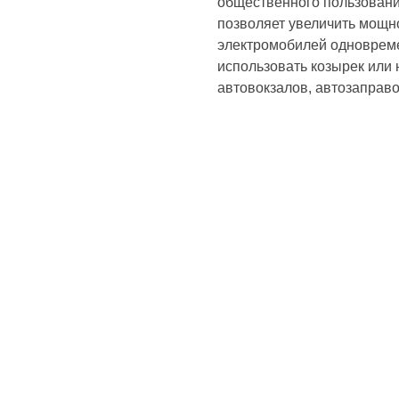
общественного пользования
позволяет увеличить мощно
электромобилей одновреме
использовать козырек или 
автовокзалов, автозаправ